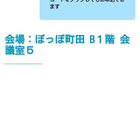
ます
会場：ぽっぽ町田 B１階 会
議室５