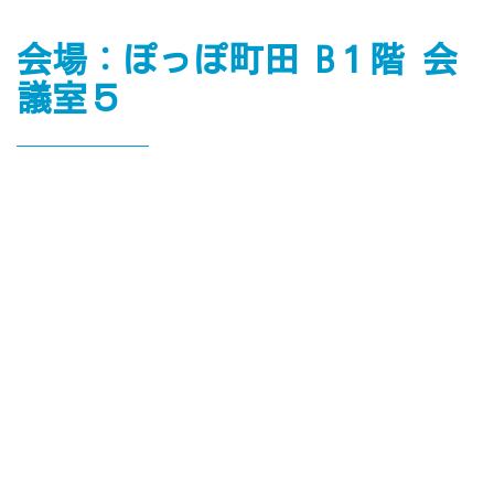
会場：ぽっぽ町田 B１階 会
議室５